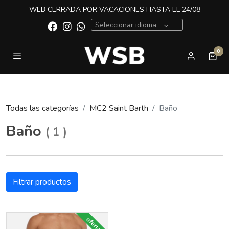
WEB CERRADA POR VACACIONES HASTA EL 24/08
Seleccionar idioma
0
Todas las categorías
MC2 Saint Barth
Baño
Baño
(
1
)
Filtrar productos
oferta